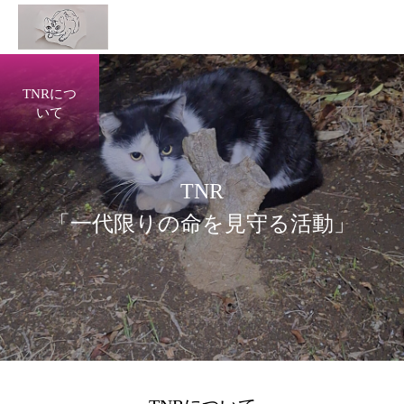
TNRにつ
いて
T
N
R
「
一
代
限
り
の
命
を
見
守
る
活
動
」